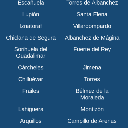
Escañuela
Torres de Albanchez
Lupión
Santa Elena
Iznatoraf
Villardompardo
Chiclana de Segura
Albanchez de Mágina
Sorihuela del
Fuerte del Rey
Guadalimar
Cárcheles
Jimena
Chilluévar
Torres
Frailes
Bélmez de la
Moraleda
Lahiguera
Montizón
Arquillos
Campillo de Arenas