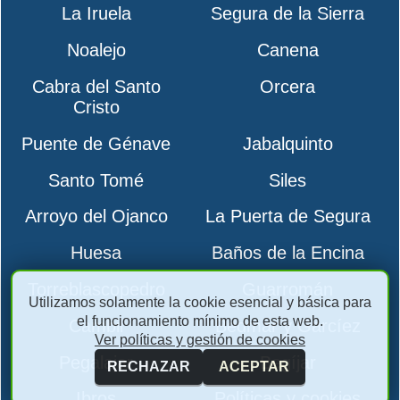
La Iruela
Segura de la Sierra
Noalejo
Canena
Cabra del Santo
Orcera
Cristo
Puente de Génave
Jabalquinto
Santo Tomé
Siles
Arroyo del Ojanco
La Puerta de Segura
Huesa
Baños de la Encina
Torreblascopedro
Guarromán
Utilizamos solamente la cookie esencial y básica para
el funcionamiento mínimo de esta web.
Cambil
Bedmar y Garcíez
Ver políticas y gestión de cookies
Pegalajar
Begíjar
RECHAZAR
ACEPTAR
Ibros
Políticas y cookies