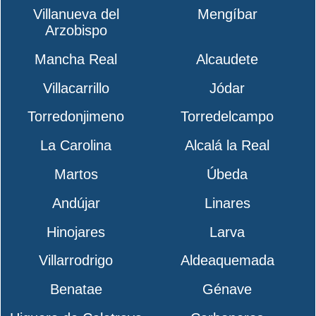
Villanueva del
Mengíbar
Arzobispo
Mancha Real
Alcaudete
Villacarrillo
Jódar
Torredonjimeno
Torredelcampo
La Carolina
Alcalá la Real
Martos
Úbeda
Andújar
Linares
Hinojares
Larva
Villarrodrigo
Aldeaquemada
Benatae
Génave