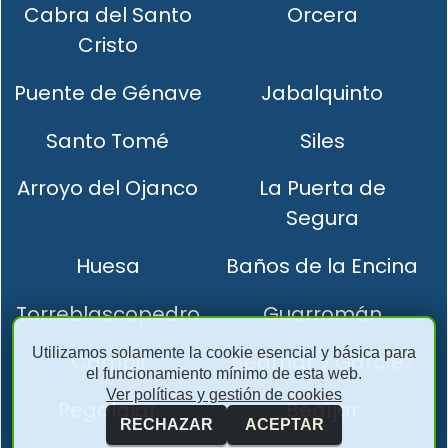
Cabra del Santo
Orcera
Cristo
Puente de Génave
Jabalquinto
Santo Tomé
Siles
Arroyo del Ojanco
La Puerta de
Segura
Huesa
Baños de la Encina
Torreblascopedro
Guarromán
Utilizamos solamente la cookie esencial y básica para
Cambil
Bedmar y Garcíez
el funcionamiento mínimo de esta web.
Ver políticas y gestión de cookies
Pegalajar
Begíjar
RECHAZAR
ACEPTAR