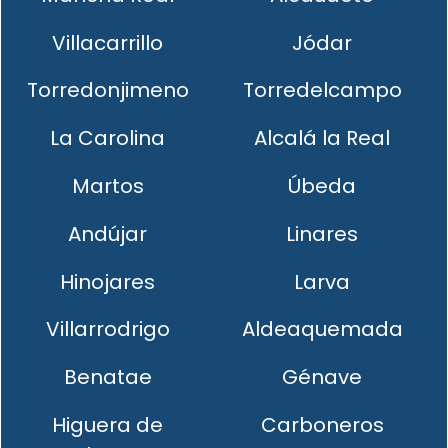
Villacarrillo
Jódar
Torredonjimeno
Torredelcampo
La Carolina
Alcalá la Real
Martos
Úbeda
Andújar
Linares
Hinojares
Larva
Villarrodrigo
Aldeaquemada
Benatae
Génave
Higuera de
Carboneros