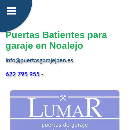
Puertas Batientes para
garaje en Noalejo
info@puertasgarajejaen.es
622 795 955
-