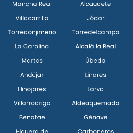
Mancha Real
Alcaudete
Villacarrillo
Jódar
Torredonjimeno
Torredelcampo
La Carolina
Alcalá la Real
Martos
Úbeda
Andújar
Linares
Hinojares
Larva
Villarrodrigo
Aldeaquemada
Benatae
Génave
Higuera de
Carboneros