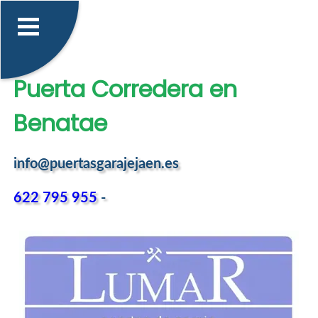
Puerta Corredera en
Benatae
info@puertasgarajejaen.es
622 795 955
-