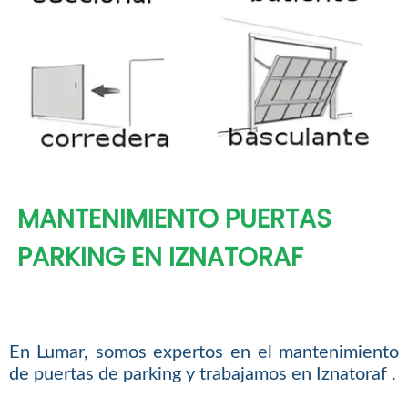
MANTENIMIENTO PUERTAS
PARKING EN IZNATORAF
En Lumar, somos expertos en el mantenimiento
de puertas de parking y trabajamos en Iznatoraf .