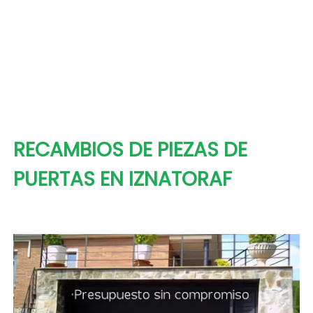
RECAMBIOS DE PIEZAS DE
PUERTAS EN IZNATORAF