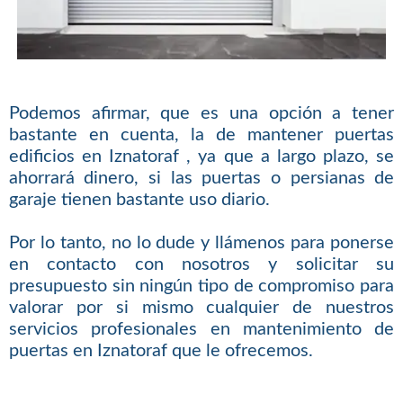
Podemos afirmar, que es una opción a tener
bastante en cuenta, la de mantener puertas
edificios en Iznatoraf , ya que a largo plazo, se
ahorrará dinero, si las puertas o persianas de
garaje tienen bastante uso diario.
Por lo tanto, no lo dude y llámenos para ponerse
en contacto con nosotros y solicitar su
presupuesto sin ningún tipo de compromiso para
valorar por si mismo cualquier de nuestros
servicios profesionales en mantenimiento de
puertas en Iznatoraf que le ofrecemos.