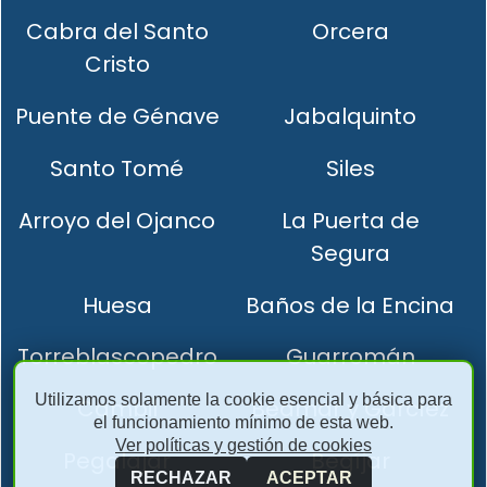
Cabra del Santo
Orcera
Cristo
Puente de Génave
Jabalquinto
Santo Tomé
Siles
Arroyo del Ojanco
La Puerta de
Segura
Huesa
Baños de la Encina
Torreblascopedro
Guarromán
Utilizamos solamente la cookie esencial y básica para
Cambil
Bedmar y Garcíez
el funcionamiento mínimo de esta web.
Ver políticas y gestión de cookies
Pegalajar
Begíjar
RECHAZAR
ACEPTAR