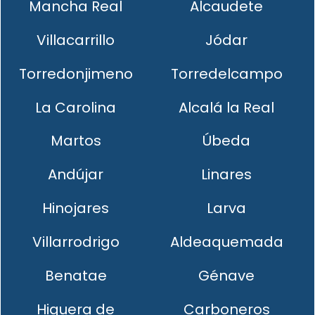
Mancha Real
Alcaudete
Villacarrillo
Jódar
Torredonjimeno
Torredelcampo
La Carolina
Alcalá la Real
Martos
Úbeda
Andújar
Linares
Hinojares
Larva
Villarrodrigo
Aldeaquemada
Benatae
Génave
Higuera de
Carboneros