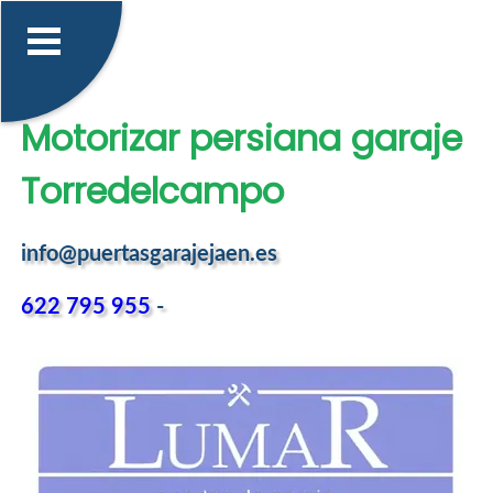
Motorizar persiana garaje
Torredelcampo
info@puertasgarajejaen.es
622 795 955
-