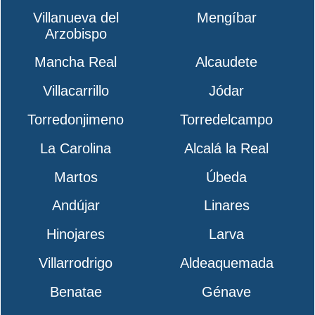
Villanueva del
Mengíbar
Arzobispo
Mancha Real
Alcaudete
Villacarrillo
Jódar
Torredonjimeno
Torredelcampo
La Carolina
Alcalá la Real
Martos
Úbeda
Andújar
Linares
Hinojares
Larva
Villarrodrigo
Aldeaquemada
Benatae
Génave