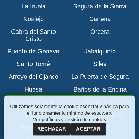
La Iruela
Segura de la Sierra
Noalejo
Canena
Cabra del Santo
Orcera
Cristo
Puente de Génave
Jabalquinto
Santo Tomé
Siles
Arroyo del Ojanco
La Puerta de Segura
Huesa
Baños de la Encina
Torreblascopedro
Guarromán
Utilizamos solamente la cookie esencial y básica para
el funcionamiento mínimo de esta web.
Cambil
Bedmar y Garcíez
Ver políticas y gestión de cookies
Pegalajar
Begíjar
RECHAZAR
ACEPTAR