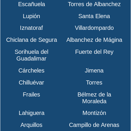
Escañuela
Torres de Albanchez
Lupión
Santa Elena
Iznatoraf
Villardompardo
Chiclana de Segura
Albanchez de Mágina
Sorihuela del
Fuerte del Rey
Guadalimar
Cárcheles
Jimena
Chilluévar
Torres
Frailes
Bélmez de la
Moraleda
Lahiguera
Montizón
Arquillos
Campillo de Arenas