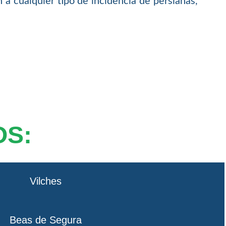
 a cualquier tipo de incidencia de persianas,
OS:
Vilches
Beas de Segura