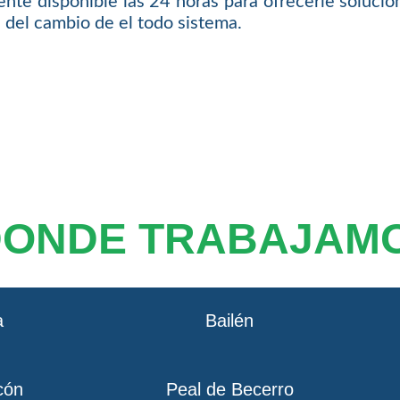
nte disponible las 24 horas para ofrecerle solución
 del cambio de el todo sistema.
DONDE TRABAJAM
a
Bailén
cón
Peal de Becerro