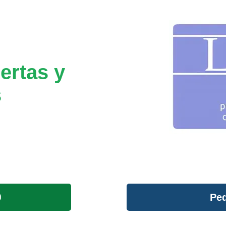
ertas y
s
Ped