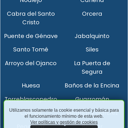
Noalejo
Canena
Cabra del Santo
Orcera
Cristo
Puente de Génave
Jabalquinto
Santo Tomé
Siles
Arroyo del Ojanco
La Puerta de
Segura
Huesa
Baños de la Encina
Torreblascopedro
Guarromán
Utilizamos solamente la cookie esencial y básica para
Cambil
Bedmar y Garcíez
el funcionamiento mínimo de esta web.
Ver políticas y gestión de cookies
Pegalajar
Begíjar