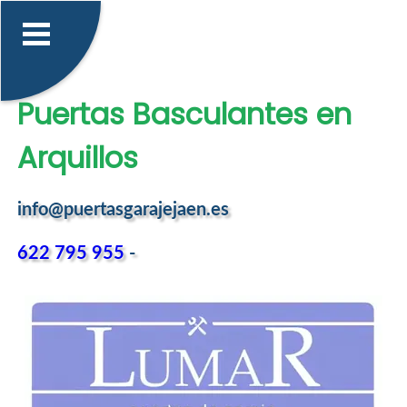
Puertas Basculantes en
Arquillos
info@puertasgarajejaen.es
622 795 955
-