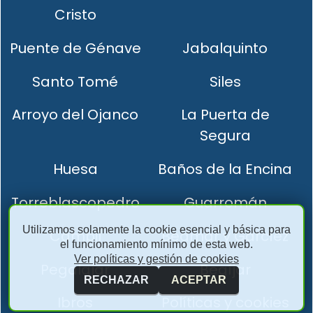
Cristo
Puente de Génave
Jabalquinto
Santo Tomé
Siles
Arroyo del Ojanco
La Puerta de
Segura
Huesa
Baños de la Encina
Torreblascopedro
Guarromán
Utilizamos solamente la cookie esencial y básica para
Cambil
Bedmar y Garcíez
el funcionamiento mínimo de esta web.
Ver políticas y gestión de cookies
Pegalajar
Begíjar
RECHAZAR
ACEPTAR
Ibros
Políticas y cookies