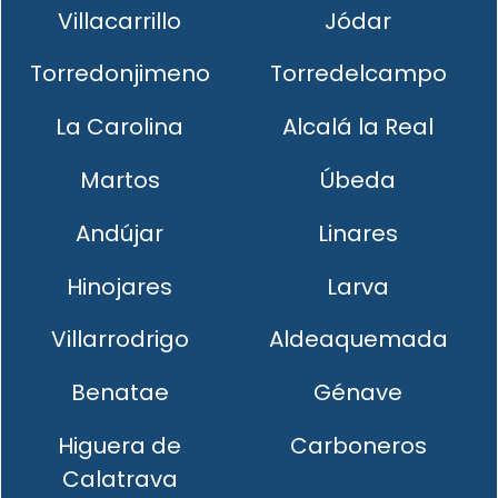
Villacarrillo
Jódar
Torredonjimeno
Torredelcampo
La Carolina
Alcalá la Real
Martos
Úbeda
Andújar
Linares
Hinojares
Larva
Villarrodrigo
Aldeaquemada
Benatae
Génave
Higuera de
Carboneros
Calatrava