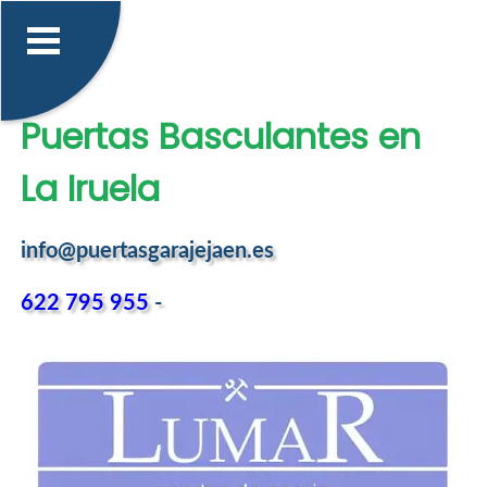
Puertas Basculantes en
La Iruela
info@puertasgarajejaen.es
622 795 955
-