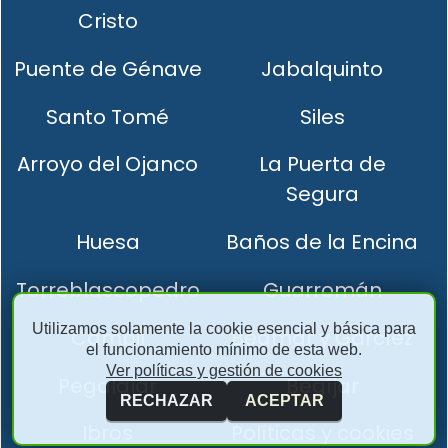
Cristo
Puente de Génave
Jabalquinto
Santo Tomé
Siles
Arroyo del Ojanco
La Puerta de
Segura
Huesa
Baños de la Encina
Torreblascopedro
Guarromán
Utilizamos solamente la cookie esencial y básica para
Cambil
Bedmar y Garcíez
el funcionamiento mínimo de esta web.
Ver políticas y gestión de cookies
Pegalajar
Begíjar
RECHAZAR
ACEPTAR
Ibros
Políticas y cookies