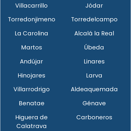
Villacarrillo
Jódar
Torredonjimeno
Torredelcampo
La Carolina
Alcalá la Real
Martos
Úbeda
Andújar
Linares
Hinojares
Larva
Villarrodrigo
Aldeaquemada
Benatae
Génave
Higuera de
Carboneros
Calatrava