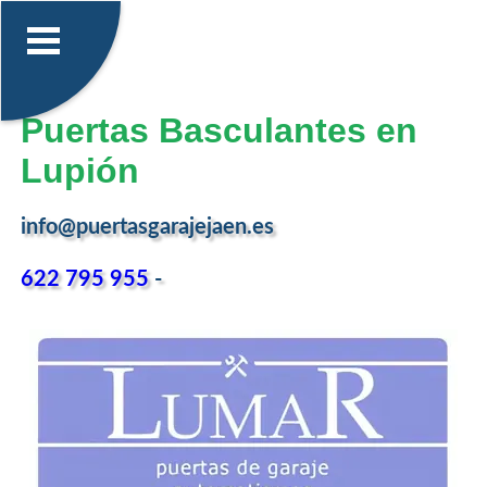
Puertas Basculantes en
Lupión
info@puertasgarajejaen.es
622 795 955
-