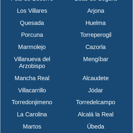
Los Villares
Arjona
Quesada
Huelma
Porcuna
Torreperogil
Marmolejo
Cazorla
Villanueva del
Mengíbar
Arzobispo
Mancha Real
Alcaudete
Villacarrillo
Jódar
Torredonjimeno
Torredelcampo
La Carolina
Alcalá la Real
Martos
Úbeda