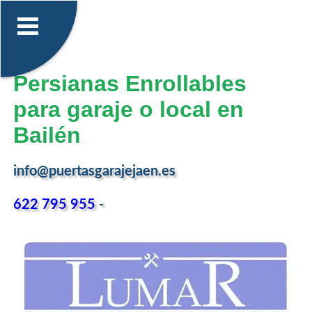
Persianas Enrollables
para garaje o local en
Bailén
info@puertasgarajejaen.es
622 795 955
-