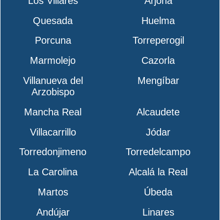
Los Villares
Arjona
Quesada
Huelma
Porcuna
Torreperogil
Marmolejo
Cazorla
Villanueva del
Mengíbar
Arzobispo
Mancha Real
Alcaudete
Villacarrillo
Jódar
Torredonjimeno
Torredelcampo
La Carolina
Alcalá la Real
Martos
Úbeda
Andújar
Linares