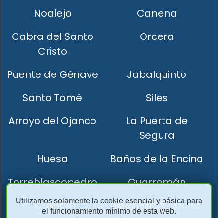
Noalejo
Canena
Cabra del Santo
Orcera
Cristo
Puente de Génave
Jabalquinto
Santo Tomé
Siles
Arroyo del Ojanco
La Puerta de
Segura
Huesa
Baños de la Encina
Torreblascopedro
Guarromán
Utilizamos solamente la cookie esencial y básica para
Cambil
Bedmar y Garcíez
el funcionamiento mínimo de esta web.