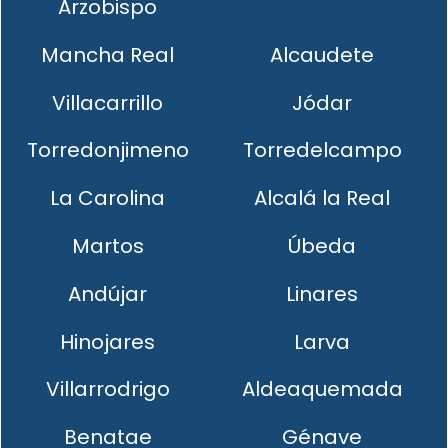
Arzobispo
Mancha Real
Alcaudete
Villacarrillo
Jódar
Torredonjimeno
Torredelcampo
La Carolina
Alcalá la Real
Martos
Úbeda
Andújar
Linares
Hinojares
Larva
Villarrodrigo
Aldeaquemada
Benatae
Génave