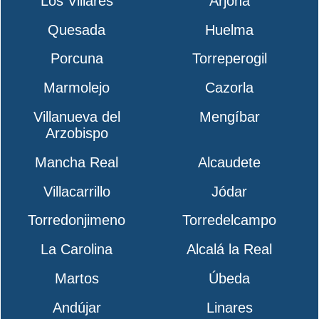
Los Villares
Arjona
Quesada
Huelma
Porcuna
Torreperogil
Marmolejo
Cazorla
Villanueva del
Mengíbar
Arzobispo
Mancha Real
Alcaudete
Villacarrillo
Jódar
Torredonjimeno
Torredelcampo
La Carolina
Alcalá la Real
Martos
Úbeda
Andújar
Linares