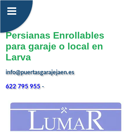
Persianas Enrollables
para garaje o local en
Larva
info@puertasgarajejaen.es
622 795 955
-