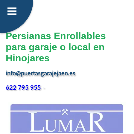
Persianas Enrollables
para garaje o local en
Hinojares
info@puertasgarajejaen.es
622 795 955
-