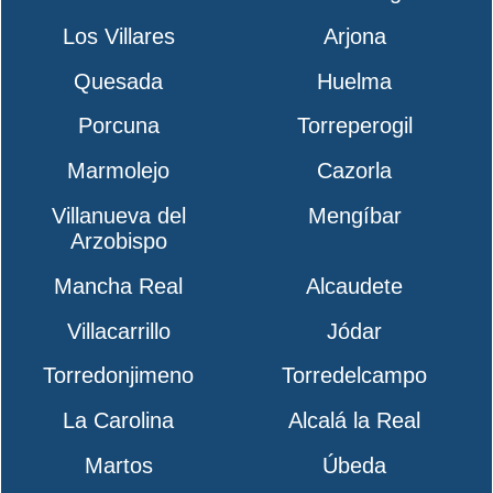
Los Villares
Arjona
Quesada
Huelma
Porcuna
Torreperogil
Marmolejo
Cazorla
Villanueva del
Mengíbar
Arzobispo
Mancha Real
Alcaudete
Villacarrillo
Jódar
Torredonjimeno
Torredelcampo
La Carolina
Alcalá la Real
Martos
Úbeda